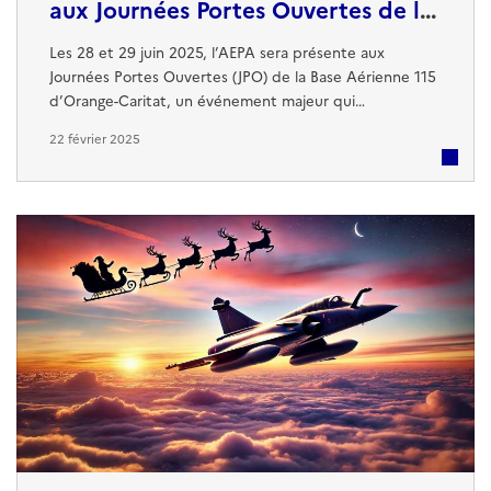
aux Journées Portes Ouvertes de la
BA 115 d’Orange - 28 & 29 juin 20
Les 28 et 29 juin 2025, l’AEPA sera présente aux
Journées Portes Ouvertes (JPO) de la Base Aérienne 115
d’Orange-Caritat, un événement majeur qui
rassemblera près de 50 000 visiteurs. Deux jours
22 février 2025
d’immersion au cœur de l’Armée de l’Air et de l’Espace,
entre démonstrations aériennes spectaculaires et
découverte des métiers de l’aéronautique militaire. La
BA 115 d’Orange, véritable bastion de la ...