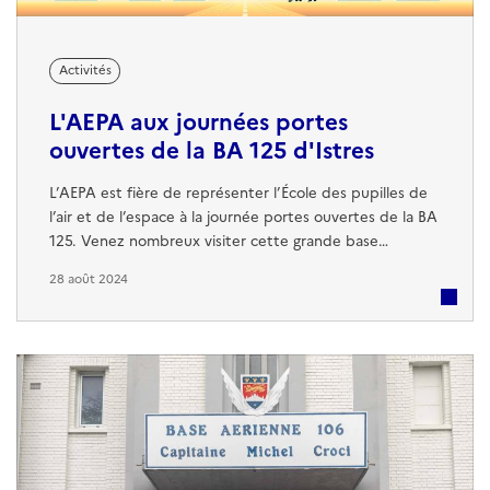
Activités
L'AEPA aux journées portes
ouvertes de la BA 125 d'Istres
L’AEPA est fière de représenter l’École des pupilles de
l’air et de l’espace à la journée portes ouvertes de la BA
125. Venez nombreux visiter cette grande base
aérienne et notre stand. Véritable hub logistique aérien
28 août 2024
interarmées, la BA125 est apte à recevoir tous types
d'appareils à l'escadron de transit et d'accueil aérien
(ETAA) : 5 000 tonnes de fret et 10 000 passagers y
transitent chaque ...