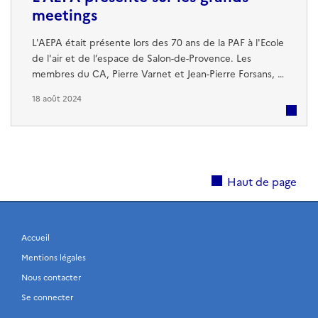
meetings
L'AEPA était présente lors des 70 ans de la PAF à l'Ecole
de l'air et de l’espace de Salon-de-Provence. Les
membres du CA, Pierre Varnet et Jean-Pierre Forsans, y
tenaient notre stand. L'occasion pour de nombreux
18 août 2024
anciens Pipins de passer faire un coucou et de prendre
une photo souvenir tous ensemble. La Générale
Dominique Arbiol, première femme entrée en classes
de l'Air à l'EPA en 1983, est ...
Haut de page
Accueil
Mentions légales
Nous contacter
Se connecter