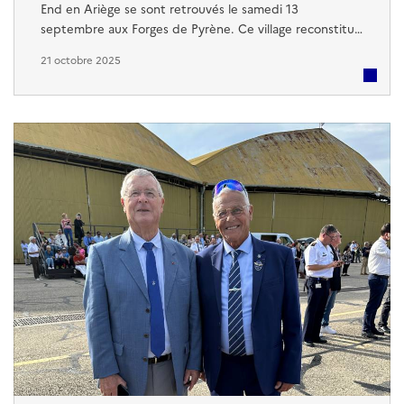
End en Ariège se sont retrouvés le samedi 13
septembre aux Forges de Pyrène. Ce village reconstitué
des années 1900, nous a offert un voyage dans le
21 octobre 2025
temps, à travers des démonstrations vivantes et les
différents ateliers faisant revivre l’histoire artisanale de
l’Ariège. Le sabotier, en premier nous détailla avec
passion son métier ...