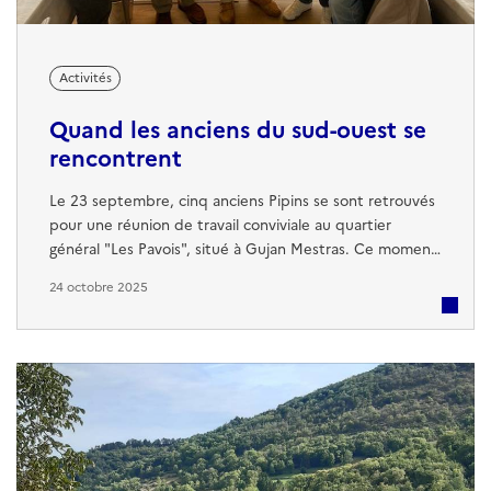
Activités
Quand les anciens du sud-ouest se
rencontrent
Le 23 septembre, cinq anciens Pipins se sont retrouvés
pour une réunion de travail conviviale au quartier
général "Les Pavois", situé à Gujan Mestras. Ce moment
a été l'occasion d'aborder de nombreux sujets tout en
24 octobre 2025
partageant des mets locaux et en se remémorant des
souvenirs marquants. La réunion s’est déroulée dans
une atmosphère chaleureuse et amicale, renforcée par
la dégustation d’huîtres ...