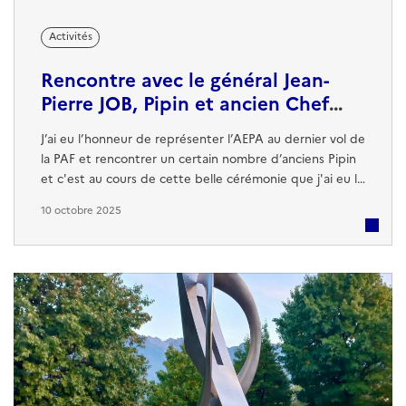
Activités
Rencontre avec le général Jean-
Pierre JOB, Pipin et ancien Chef
d'état-major de l'Armée de l'air
J’ai eu l’honneur de représenter l’AEPA au dernier vol de
la PAF et rencontrer un certain nombre d’anciens Pipin
et c'est au cours de cette belle cérémonie que j'ai eu le
plaisir de m'entretenir avec le général Jean-Pierre JOB
10 octobre 2025
qui a été à la tête de la PAF de 1973 à 1976, ancien Pipin
de l'école des pupilles de l'air et de l'espace, ancien
pilote de chasse et ancien Chef d'état-major de
l'Armée...