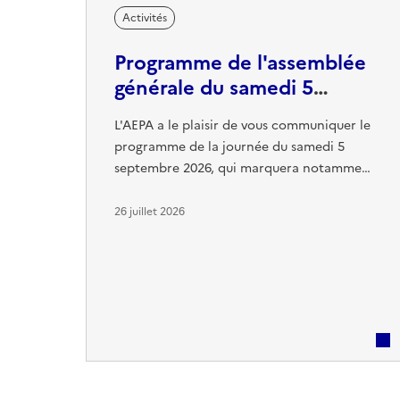
Activités
Programme de l'assemblée
générale du samedi 5
septembre 2026
L'AEPA a le plaisir de vous communiquer le
programme de la journée du samedi 5
septembre 2026, qui marquera notamment
la tenue de notre Assemblée générale
annuelle. Cette journée sera également
26 juillet 2026
l'occasion de partager plusieurs moments
de convivialité et de mémoire, avec
notamment un dépôt de gerbe en
présence d'une délégation des Escadrilles
Air Jeunesse (EAJ), ainsi que les
traditionnels ...