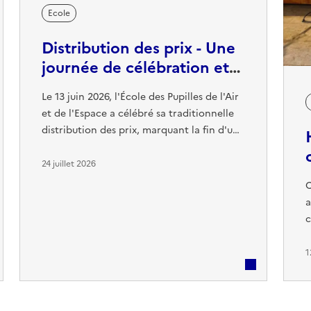
Ecole
Distribution des prix - Une
journée de célébration et
de retrouvailles
Le 13 juin 2026, l'École des Pupilles de l'Air
et de l'Espace a célébré sa traditionnelle
distribution des prix, marquant la fin d'une
année de travail et récompensant les
élèves les plus méritants pour leur
24 juillet 2026
engagement, leurs résultats et leur esprit
C
de camaraderie. Cette cérémonie a
a
également été l'occasion, pour plusieurs
c
anciens élèves, de remettre des prix offerts
a
par leurs entreprises.
m
1
d
s
m