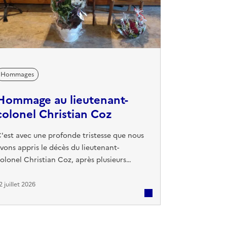
Hommages
Hommage au lieutenant-
colonel Christian Coz
'est avec une profonde tristesse que nous
vons appris le décès du lieutenant-
olonel Christian Coz, après plusieurs
nnées de combat courageux contre la
aladie. Il rejoint aujourd'hui son épouse,
2 juillet 2026
isparue il y a seulement quelques
emaines. Le lieutenant-colonel Coz a
arqué de son empreinte l'École des