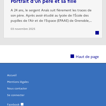
Portrait d'un père et sa fille
A 24 ans, le sergent Anaïs suit fièrement les traces de
son père. Après avoir étudié au lycée de l’École des
pupilles de l’Air et de l’Espace (EPAAE) de Grenoble,
puis servi dans la réserve opérationnelle, elle s’engage
03 novembre 2025
en 2021 dans l’armée de l’Air et de l’Espace. Elle sort de
la formation des sous-officiers major de sa promotion.
Aujourd’hui contrôleuse de défense aérienne au sein de
...
Haut de page
Accueil
Mentions légales
Nous contacter
Se connecter
Facebook