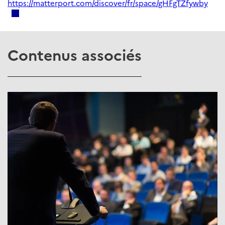
https://matterport.com/discover/fr/space/gHFgTZfywby
Contenus associés