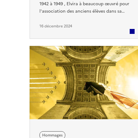
1942 à 1949 , Elvira à beaucoup œuvré pour
l'association des anciens élèves dans sa
région elle a organisé les rencontres
régionales pendant de nombreuses
16 décembre 2024
années. Elvira était membre à vie de
l'AEPA. Toutes nos condoléances et notre
amitié à son fils Philippe.
Hommages