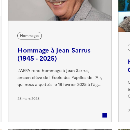
Hommages
Hommage à Jean Sarrus
(1945 - 2025)
L’AEPA rend hommage à Jean Sarrus,
ancien élève de l’École des Pupilles de l’Air,
C
qui nous a quittés le 19 février 2025 à l’âge
a
de 79 ans, à Blesle. Né le 11 mai 1945 à
C
Puteaux, Jean Sarrus a été Pipin de 1956 à
25 mars 2025
l
1962, période durant laquelle il a marqué
P
0
ses camarades par son humour et son
1
enthousiasme communicatif. Un artiste
l
aux multiples talents : Jean Sarrus est