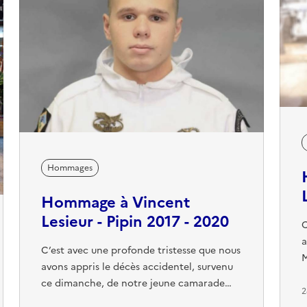
Hommages
Hommage à Vincent
Lesieur - Pipin 2017 - 2020
C
a
C’est avec une profonde tristesse que nous
M
avons appris le décès accidentel, survenu
C
ce dimanche, de notre jeune camarade
d
2
Vincent Lesieur, Pipin de la promotion