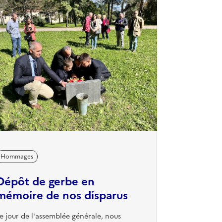
accalauréat D en 1991. Très attachée aux
aleurs de l’école, elle a ensuite entamé un
arcours ...
Hommages
Dépôt de gerbe en
mémoire de nos disparus
e jour de l'assemblée générale, nous