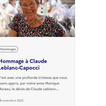
Hommages
Hommage à Claude
Leblanc-Capocci
’est avec une profonde tristesse que nous
vons appris, par notre amie Monique
oreau, le décès de Claude Leblanc-
apocci. Claude a été élève à la Maison
es Ailes (MDA) de 1954 à 1963. Tout au
8 novembre 2025