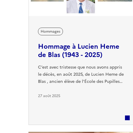
Hommages
Hommage à Lucien Heme
de Blas (1943 - 2025)
C’est avec tristesse que nous avons appris
le décès, en août 2025, de Lucien Heme de
Blas , ancien élève de l’École des Pupilles
de l’Air, Pipin de la promotion 1958-1959.
Son fils, dans un témoignage bouleversant,
27 août 2025
nous rappelle la grandeur d’un homme
discret mais profondément engagé. L’AEPA
s’incline respectueusement devant sa
mémoire et adresse à sa famille et à ses
proches ses pensées les ...