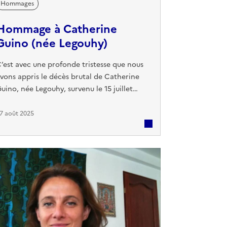
Hommages
Hommage à Catherine
Guino (née Legouhy)
’est avec une profonde tristesse que nous
vons appris le décès brutal de Catherine
uino, née Legouhy, survenu le 15 juillet
025 à l’hôpital militaire de Toulon, à la
uite d’une rupture d’anévrisme survenue
7 août 2025
eux jours plus tôt, le 13 juillet. Ancienne
lève de la Maison des Ailes, où elle a été
colarisée de 1971 à 1975, Catherine a
arqué son passage par sa gentillesse, sa
ivacité et sa ...