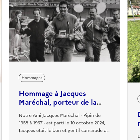
b
surtout connu pour avoir été ...
v
p
Hommages
Hommage à Jacques
Maréchal, porteur de la
flamme olympique et force
Notre Ami Jacques Maréchal - Pipin de
de la nature
1958 à 1967 - est parti le 10 octobre 2024,
Jacques était le bon et gentil camarade qui
L
n'engendrait ni la morosité ni la