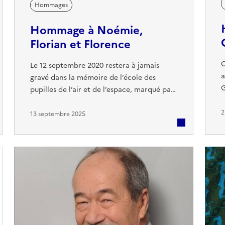
Hommages
Hommage à Noémie,
Florian et Florence
C
Le 12 septembre 2020 restera à jamais
a
gravé dans la mémoire de l’école des
G
pupilles de l’air et de l’espace, marqué par
2
une profonde tristesse. Ce jour-là, la
s
2
communauté a perdu deux élèves du BIA,
13 septembre 2025
d
Noémie et Florian, ainsi que leur pilote,
é
Florence, lors d’un tragique accident
s
aérien. Au-delà du choc et du deuil, le
m
souvenir de ces trois passionnés de
v
l’aviation demeure vivant dans le cœur de
...