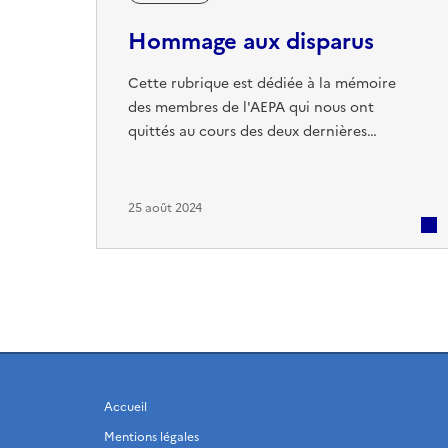
Hommage aux disparus
Cette rubrique est dédiée à la mémoire
des membres de l'AEPA qui nous ont
quittés au cours des deux dernières
années. Ils ont marqué l'histoire des Écoles
des Pupilles de l'Air par leur engagement,
leur camaraderie, et leur attachement
25 août 2024
indéfectible à nos valeurs. Nous leur
rendons hommage ici, en gardant vivants
les souvenirs et les liens qui nous unissent.
Que ces pages soient un témoignage ...
Accueil
Mentions légales