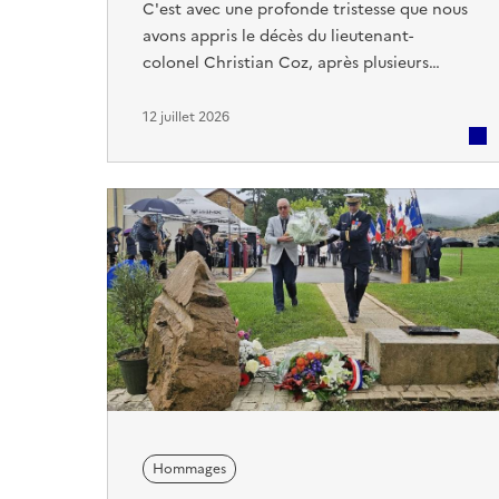
C'est avec une profonde tristesse que nous
avons appris le décès du lieutenant-
colonel Christian Coz, après plusieurs
années de combat courageux contre la
maladie. Il rejoint aujourd'hui son épouse,
12 juillet 2026
disparue il y a seulement quelques
semaines. Le lieutenant-colonel Coz a
marqué de son empreinte l'École des
Pupilles de l'Air et de l'Espace, où il a
terminé sa carrière comme commandant
du poste ...
Hommages