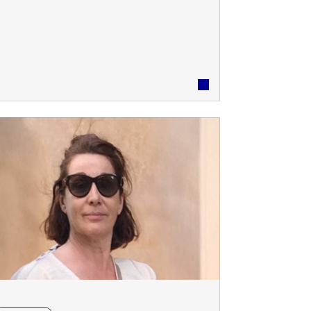
ong de sa vie, elle est restée très attachée
 ses camarades et à l’esprit de solidarité
ui y régnait. En reconnaissance de son
arcours et de son engagement, les
onneurs militaires lui ont été ...