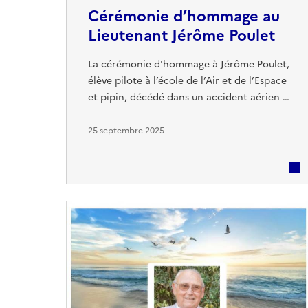
Cérémonie d’hommage au
Lieutenant Jérôme Poulet
La cérémonie d'hommage à Jérôme Poulet,
élève pilote à l’école de l’Air et de l’Espace
et pipin, décédé dans un accident aérien il
y a trente ans, s'est tenue le 22 septembre
à Villemorieu (Isère). C’est lors d’un vol
25 septembre 2025
d’entrainement, aux commandes d’un
Fouga-Magister, que ce jeune pilote de 23
ans trouve la mort dans une collision avec
un planeur. Le lieutenant Jérôme Poulet
était animé par ...