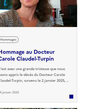
Hommages
Hommage au Docteur
Carole Claudel-Turpin
’est avec une grande tristesse que nous
vons appris le décès du Docteur Carole
laudel-Turpin, survenu le 2 janvier 2025, à
’âge de 51 ans. Carole a rejoint l’École des
upilles de l’Air en classe de seconde en
4 janvier 2025
987 et a poursuivi ses études au sein de
’établissement jusqu’à l’obtention de son