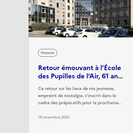
Histoire
Retour émouvant à l’École
des Pupilles de l’Air, 61 ans
après
Ce retour sur les lieux de ma jeunesse,
empreint de nostalgie, s’inscrit dans le
cadre des préparatifs pour la prochaine
réalisation d’un film par le CIRFA. Ce film
commémore le 85e anniversaire de la
19 novembre 2025
création de l’EPA ainsi que le 45e
anniversaire de l’EPAE à Montbonnot.