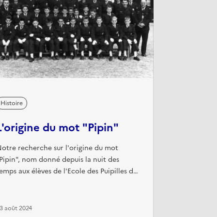
Histoire
L'origine du mot "Pipin"
otre recherche sur l'origine du mot
Pipin", nom donné depuis la nuit des
emps aux élèves de l'Ecole des Puipilles de
'Air, semble avoir abouti. Les plus anciens
'ont pas voulu le dire à Toulouse lors de
'AG de 2004, puis, sur une indication livrée
3 août 2024