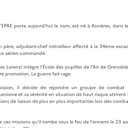
l’EPAE porte aujourd’hui le nom, est né à Asnières, dans le
son père, adjudant-chef mitrailleur affecté à la 34ème e
vice aérien commandé.
s Lorenzi intègre l'École des pupilles de l'Air de Grenobl
ère promotion. La guerre fait rage.
ssion, il décide de rejoindre un groupe de combat 
misme et sa sérénité en situation de haut risque attirent l
ions de liaison de plus en plus importantes lors des comba
 ces missions qu'il tombe sous le feu de l'ennemi le 23 ao