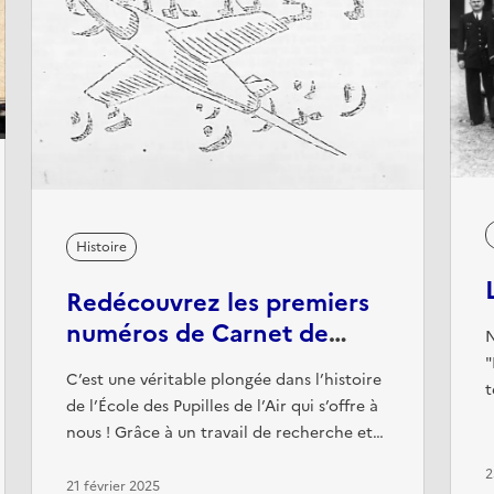
Histoire
Redécouvrez les premiers
numéros de Carnet de
N
Bord, la toute première
"
C’est une véritable plongée dans l’histoire
publication de l'EPA
t
de l’École des Pupilles de l’Air qui s’offre à
l
nous ! Grâce à un travail de recherche et
n
de préservation, les 27 premiers numéros
l
2
de Carnet de Bord, la première
21 février 2025