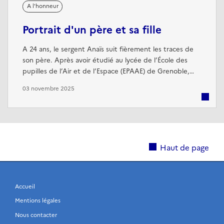
A l'honneur
Portrait d'un père et sa fille
A 24 ans, le sergent Anaïs suit fièrement les traces de
son père. Après avoir étudié au lycée de l’École des
pupilles de l’Air et de l’Espace (EPAAE) de Grenoble,
puis servi dans la réserve opérationnelle, elle s’engage
03 novembre 2025
en 2021 dans l’armée de l’Air et de l’Espace. Elle sort de
la formation des sous-officiers major de sa promotion.
Aujourd’hui contrôleuse de défense aérienne au sein de
...
Haut de page
Accueil
Mentions légales
Nous contacter