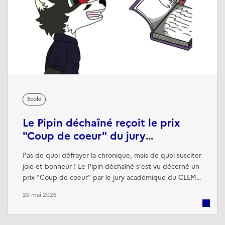
Ecole
Le Pipin déchaîné reçoit le prix
"Coup de coeur" du jury
académique du CLEMI
Pas de quoi défrayer la chronique, mais de quoi susciter
joie et bonheur ! Le Pipin déchaîné s'est vu décerné un
prix "Coup de coeur" par le jury académique du CLEMI
[1] lors du concours des journaux lycéens 2026. Le travail
20 mai 2026
d'écriture des lycéens, les efforts fournis pour titrer les
articles de manière incisive et le choix délibéré de
mettre l'accent sur la culture et le sport ont été salués.