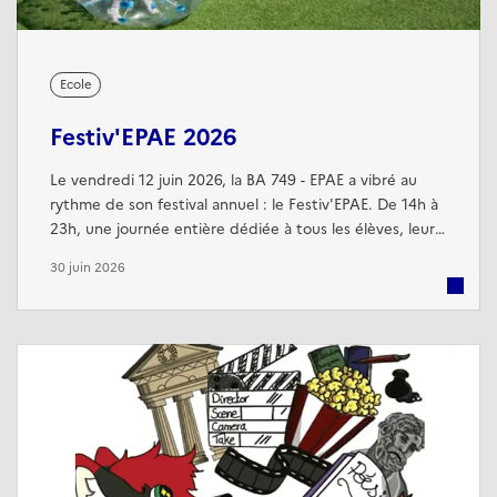
Ecole
Festiv'EPAE 2026
Le vendredi 12 juin 2026, la BA 749 - EPAE a vibré au
rythme de son festival annuel : le Festiv'EPAE. De 14h à
23h, une journée entière dédiée à tous les élèves, leurs
familles et les cadres civils et militaires de la base. Au
30 juin 2026
programme : scène ouverte avec le spectacle des APF,
la fanfare et les talents de l'école ; compétitions de
Break Dance et de Ragga ; jeux d'eau, gonflables et en
bois ...