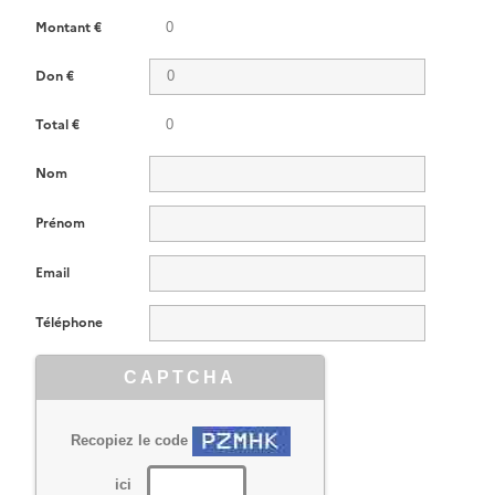
Montant €
Don €
Total €
Nom
Prénom
Email
Téléphone
CAPTCHA
Recopiez le code
ici