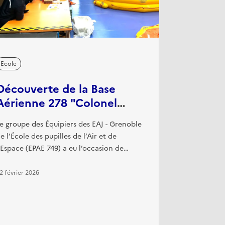
Ecole
Découverte de la Base
Aérienne 278 "Colonel
Chambonnet" et de l’AIA
e groupe des Équipiers des EAJ - Grenoble
d’Ambérieu-en-Bugey
e l’École des pupilles de l’Air et de
’Espace (EPAE 749) a eu l’occasion de
isiter la Base Aérienne 278 "Colonel
hambonnet" ainsi que l’Atelier Industriel
2 février 2026
e l’Aéronautique (AIA) situé à Ambérieu-
n-Bugey (01). Cette journée fut riche en
écouvertes et a permis aux participants
’approcher les métiers méconnus de