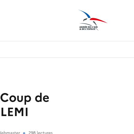
 "Coup de
CLEMI
 Webmaster
298 lectures