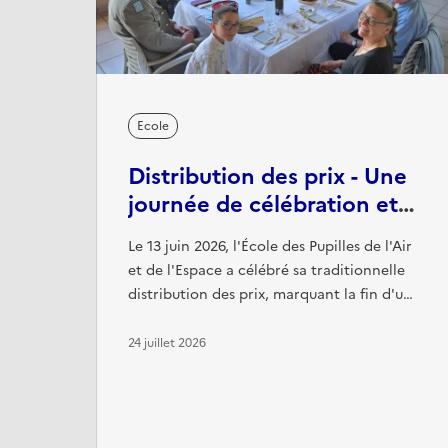
Ecole
Distribution des prix - Une
journée de célébration et
de retrouvailles
Le 13 juin 2026, l'École des Pupilles de l'Air
et de l'Espace a célébré sa traditionnelle
distribution des prix, marquant la fin d'une
année de travail et récompensant les
élèves les plus méritants pour leur
24 juillet 2026
engagement, leurs résultats et leur esprit
de camaraderie. Cette cérémonie a
également été l'occasion, pour plusieurs
anciens élèves, de remettre des prix offerts