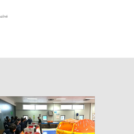
haîné