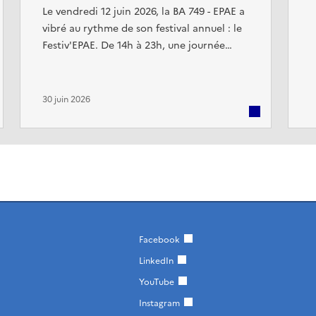
l
Le vendredi 12 juin 2026, la BA 749 - EPAE a
vibré au rythme de son festival annuel : le
Festiv'EPAE. De 14h à 23h, une journée
entière dédiée à tous les élèves, leurs
familles et les cadres civils et militaires de
la base. Au programme : scène ouverte
30 juin 2026
avec le spectacle des APF, la fanfare et les
talents de l'école ; compétitions de Break
Dance et de Ragga ; jeux d'eau, gonflables
et en bois ...
Facebook
LinkedIn
YouTube
Instagram