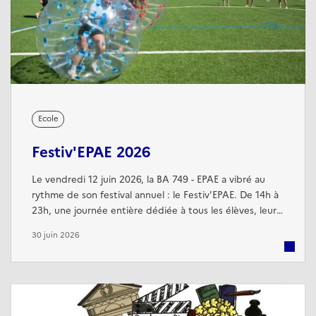
Ecole
Festiv'EPAE 2026
Le vendredi 12 juin 2026, la BA 749 - EPAE a vibré au
rythme de son festival annuel : le Festiv'EPAE. De 14h à
23h, une journée entière dédiée à tous les élèves, leurs
familles et les cadres civils et militaires de la base. Au
30 juin 2026
programme : scène ouverte avec le spectacle des APF,
la fanfare et les talents de l'école ; compétitions de
Break Dance et de Ragga ; jeux d'eau, gonflables et en
bois ...