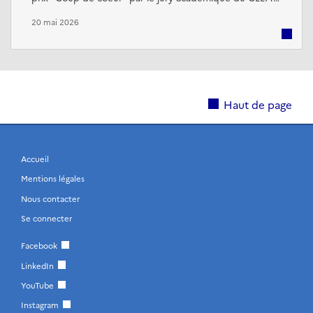
[1] lors du concours des journaux lycéens 2026. Le travail
20 mai 2026
d'écriture des lycéens, les efforts fournis pour titrer les
articles de manière incisive et le choix délibéré de
mettre l'accent sur la culture et le sport ont été salués.
Haut de page
Accueil
Mentions légales
Nous contacter
Se connecter
Facebook
LinkedIn
YouTube
Instagram