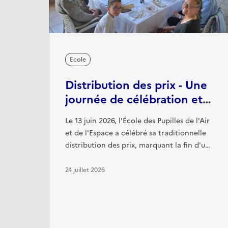
Ecole
Distribution des prix - Une
journée de célébration et
de retrouvailles
Le 13 juin 2026, l'École des Pupilles de l'Air
et de l'Espace a célébré sa traditionnelle
distribution des prix, marquant la fin d'une
année de travail et récompensant les
élèves les plus méritants pour leur
24 juillet 2026
engagement, leurs résultats et leur esprit
de camaraderie. Cette cérémonie a
également été l'occasion, pour plusieurs
anciens élèves, de remettre des prix offerts