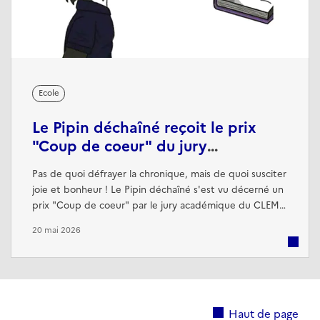
Ecole
Le Pipin déchaîné reçoit le prix
"Coup de coeur" du jury
académique du CLEMI
Pas de quoi défrayer la chronique, mais de quoi susciter
joie et bonheur ! Le Pipin déchaîné s'est vu décerné un
prix "Coup de coeur" par le jury académique du CLEMI
[1] lors du concours des journaux lycéens 2026. Le travail
20 mai 2026
d'écriture des lycéens, les efforts fournis pour titrer les
articles de manière incisive et le choix délibéré de
mettre l'accent sur la culture et le sport ont été salués.
Haut de page