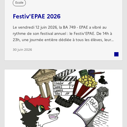
Ecole
Festiv'EPAE 2026
Le vendredi 12 juin 2026, la BA 749 - EPAE a vibré au
rythme de son festival annuel : le Festiv'EPAE. De 14h à
23h, une journée entière dédiée à tous les élèves, leurs
familles et les cadres civils et militaires de la base. Au
30 juin 2026
programme : scène ouverte avec le spectacle des APF,
la fanfare et les talents de l'école ; compétitions de
Break Dance et de Ragga ; jeux d'eau, gonflables et en
bois ...