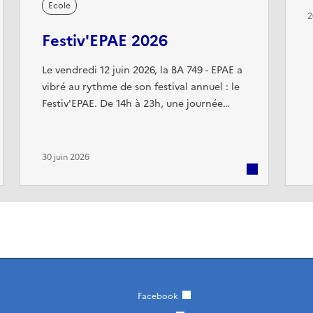
Ecole
[
2
2
Festiv'EPAE 2026
e
m
Le vendredi 12 juin 2026, la BA 749 - EPAE a
m
vibré au rythme de son festival annuel : le
o
Festiv'EPAE. De 14h à 23h, une journée
entière dédiée à tous les élèves, leurs
familles et les cadres civils et militaires de
la base. Au programme : scène ouverte
30 juin 2026
avec le spectacle des APF, la fanfare et les
talents de l'école ; compétitions de Break
Dance et de Ragga ; jeux d'eau, gonflables
et en bois ...
Facebook