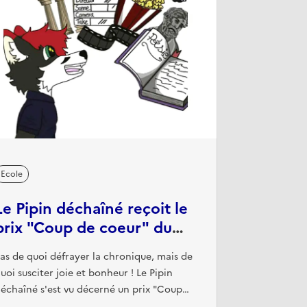
Ecole
Le Pipin déchaîné reçoit le
prix "Coup de coeur" du
jury académique du CLEMI
as de quoi défrayer la chronique, mais de
uoi susciter joie et bonheur ! Le Pipin
échaîné s'est vu décerné un prix "Coup
e coeur" par le jury académique du CLEMI