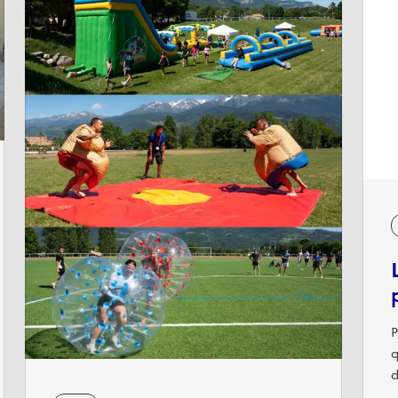
P
q
d
d