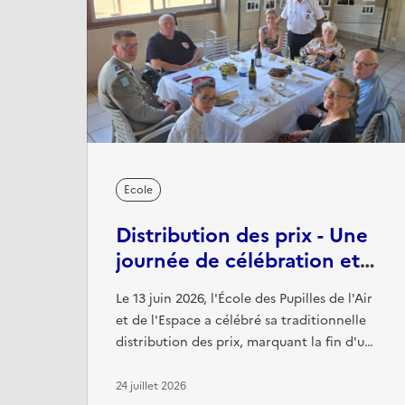
Ecole
Distribution des prix - Une
journée de célébration et
de retrouvailles
Le 13 juin 2026, l'École des Pupilles de l'Air
et de l'Espace a célébré sa traditionnelle
distribution des prix, marquant la fin d'une
année de travail et récompensant les
élèves les plus méritants pour leur
24 juillet 2026