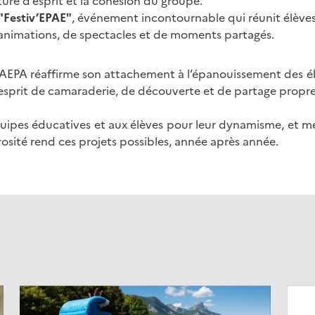
ture d’esprit et la cohésion du groupe.
 "Festiv’EPAE"
, événement incontournable qui réunit élèves
’animations, de spectacles et de moments partagés.
 l’AEPA réaffirme son attachement à l’épanouissement des é
l’esprit de camaraderie, de découverte et de partage propre
ipes éducatives et aux élèves pour leur dynamisme, et me
osité rend ces projets possibles, année après année.