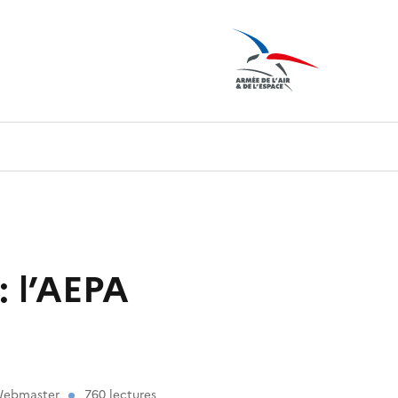
: l’AEPA
 Webmaster
760 lectures