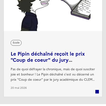
Ecole
Le Pipin déchaîné reçoit le prix
"Coup de coeur" du jury
académique du CLEMI
Pas de quoi défrayer la chronique, mais de quoi susciter
joie et bonheur ! Le Pipin déchaîné s'est vu décerné un
prix "Coup de coeur" par le jury académique du CLEMI
[1] lors du concours des journaux lycéens 2026. Le travail
20 mai 2026
d'écriture des lycéens, les efforts fournis pour titrer les
articles de manière incisive et le choix délibéré de
mettre l'accent sur la culture et le sport ont été salués.