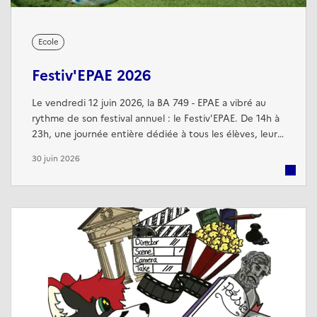
Ecole
Festiv'EPAE 2026
Le vendredi 12 juin 2026, la BA 749 - EPAE a vibré au
rythme de son festival annuel : le Festiv'EPAE. De 14h à
23h, une journée entière dédiée à tous les élèves, leurs
familles et les cadres civils et militaires de la base. Au
30 juin 2026
programme : scène ouverte avec le spectacle des APF,
la fanfare et les talents de l'école ; compétitions de
Break Dance et de Ragga ; jeux d'eau, gonflables et en
bois ...